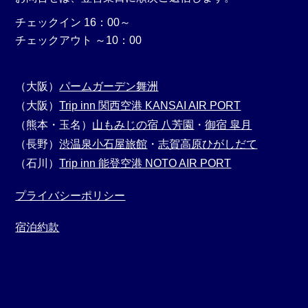
チェックイン 16：00～
チェックアウト ～10：00
（大阪）
パームガーデン舞洲
（大阪）
Trip inn 関西空港 KANSAI AIR PORT
（熊本・玉名）
山もみじの宿 八芳園
・
御宿 皐月
（長野）
渋温泉小石屋旅館
・
志賀高原ひがしだて
（石川）
Trip inn 能登空港 NOTO AIR PORT
プライバシーポリシー
宿泊約款