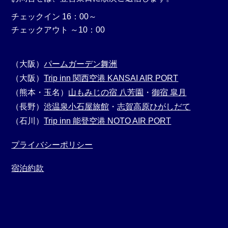
チェックイン 16：00～
チェックアウト ～10：00
（大阪）
パームガーデン舞洲
（大阪）
Trip inn 関西空港 KANSAI AIR PORT
（熊本・玉名）
山もみじの宿 八芳園
・
御宿 皐月
（長野）
渋温泉小石屋旅館
・
志賀高原ひがしだて
（石川）
Trip inn 能登空港 NOTO AIR PORT
プライバシーポリシー
宿泊約款