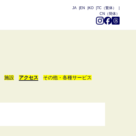
JA
EN
KO
TC（繁体）
CN（簡体）
施設
アクセス
その他・各種サービス