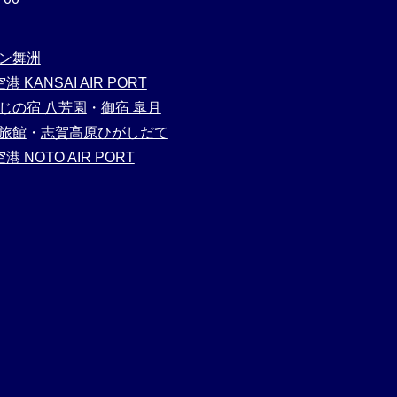
ン舞洲
西空港 KANSAI AIR PORT
じの宿 八芳園
・
御宿 皐月
旅館
・
志賀高原ひがしだて
登空港 NOTO AIR PORT