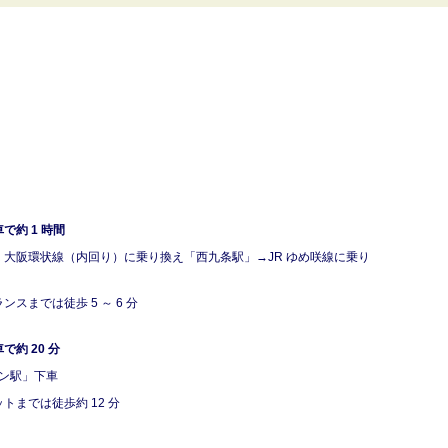
約 1 時間
R 大阪環状線（内回り）に乗り換え「西九条駅」→JR ゆめ咲線に乗り
までは徒歩 5 ～ 6 分
約 20 分
ウン駅」下車
までは徒歩約 12 分