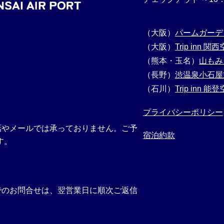
（大阪）
パームガーデ
（大阪）
Trip inn 関
（熊本・玉名）
山もみ
（長野）
渋温泉小石屋
（石川）
Trip inn 能
プライバシーポリシー
話やメールでは承っておりません。ご予
宿泊約款
す。
でのお問合せは、翌営業日に順次ご返信