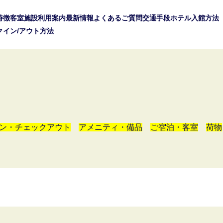
特徴
客室
施設利用案内
最新情報
よくあるご質問
交通手段
ホテル入館方法
クイン/アウト方法
ン・チェックアウト
アメニティ・備品
ご宿泊・客室
荷物